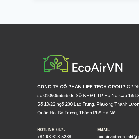
LÀ
GÌ?
CÁCH
ĐUỔI
CHUỘT
CỐNG
HIỆU
QUẢ
NHẤT
CÔNG TY CỔ PHẦN LIFE TECH GROUP
GPĐ
số 0106065656 do Sở KHĐT TP Hà Nội cấp 19/12
Số 10/22 ngõ 230 Lạc Trung, Phường Thanh Lươn
Quận Hai Bà Trưng, Thành Phố Hà Nội
HOTLINE 24/7:
EMAIL
+84 93-618-5238
ecoairvietnam.mkt@