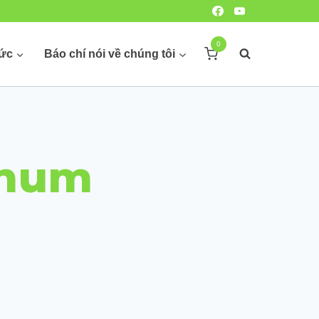
0
hức
Báo chí nói về chúng tôi
nhum