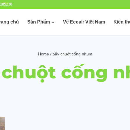
185238
rang chủ
Sản Phẩm
Về Ecoair Việt Nam
Kiến t
Home
/
bẫy chuột cống nhum
 chuột cống 