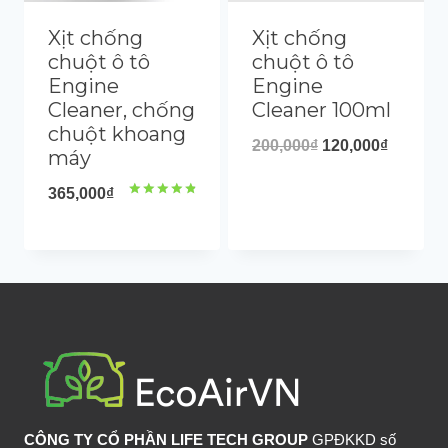
Xịt chống
Xịt chống
chuột ô tô
chuột ô tô
Engine
Engine
Cleaner, chống
Cleaner 100ml
chuột khoang
200,000
₫
120,000
₫
máy
365,000
₫
Rated
4.89
out of 5
CÔNG TY CỔ PHẦN LIFE TECH GROUP
GPĐKKD số