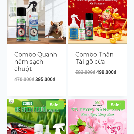
Combo Thần
Combo Quanh
Tài gõ cửa
năm sạch
chuột
583,000
₫
499,000
₫
470,000
₫
395,000
₫
Sale!
Sale!