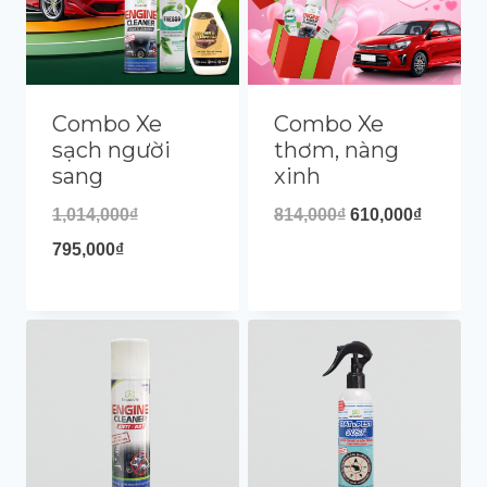
Combo Xe
Combo Xe
sạch người
thơm, nàng
sang
xinh
1,014,000
₫
814,000
₫
610,000
₫
795,000
₫