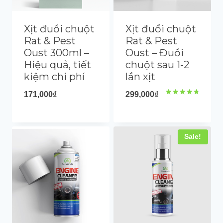
Xịt đuổi chuột
Xịt đuổi chuột
Rat & Pest
Rat & Pest
Oust 300ml –
Oust – Đuổi
Hiệu quả, tiết
chuột sau 1-2
kiệm chi phí
lần xịt
171,000
₫
299,000
₫
Rated
4.88
out of 5
Sale!