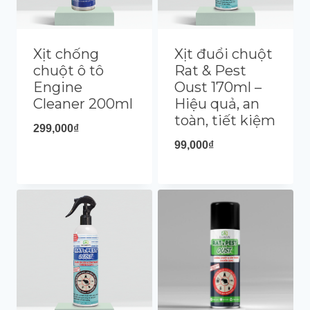
Xịt chống
Xịt đuổi chuột
chuột ô tô
Rat & Pest
Engine
Oust 170ml –
Cleaner 200ml
Hiệu quả, an
toàn, tiết kiệm
299,000
₫
99,000
₫