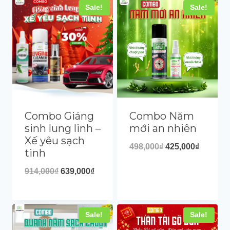
Sale!
Sale!
Combo Giáng
Combo Năm
sinh lung linh –
mới an nhiên
Xế yêu sạch
498,000
₫
425,000
₫
tinh
914,000
₫
639,000
₫
Sale!
Sale!