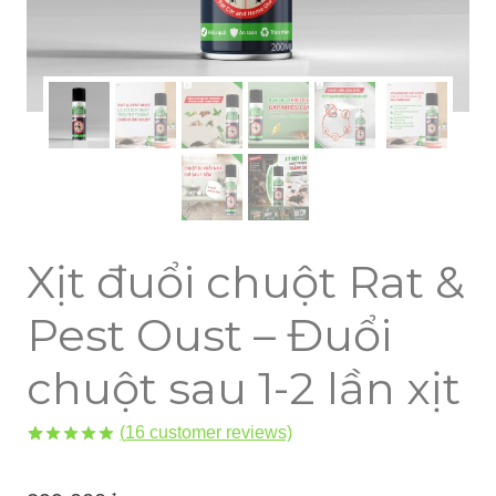
Xịt đuổi chuột Rat &
Pest Oust – Đuổi
chuột sau 1-2 lần xịt
(
16
customer reviews)
Rated
16
4.88
out of 5
based on