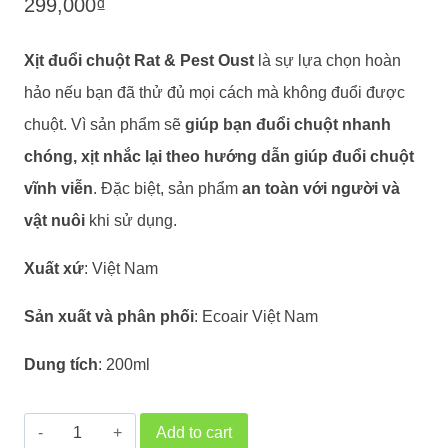
299,000
₫
customer
ratings
Xịt đuổi chuột Rat & Pest Oust
là sự lựa chọn hoàn
hảo nếu bạn đã thử đủ mọi cách mà không đuổi được
chuột. Vì sản phẩm sẽ
giúp bạn đuổi chuột nhanh
chóng, xịt nhắc lại theo hướng dẫn giúp đuổi chuột
vĩnh viễn
. Đặc biệt, sản phẩm
an toàn với người và
vật nuôi
khi sử dụng.
Xuất xứ
: Việt Nam
Sản xuất và phân phối
: Ecoair Việt Nam
Dung tích
: 200ml
Xịt
Add to cart