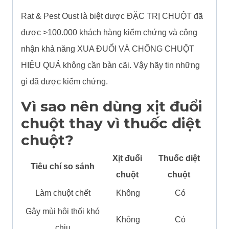
Rat & Pest Oust là biệt dược ĐẶC TRỊ CHUỘT đã
được >100.000 khách hàng kiểm chứng và công
nhận khả năng XUA ĐUỔI VÀ CHỐNG CHUỘT
HIỆU QUẢ không cần bàn cãi. Vậy hãy tin những
gì đã được kiểm chứng.
Vì sao nên dùng xịt đuổi
chuột thay vì thuốc diệt
chuột?
Xịt đuổi
Thuốc diệt
Tiêu chí so sánh
chuột
chuột
Làm chuột chết
Không
Có
Gây mùi hôi thối khó
Không
Có
chịu