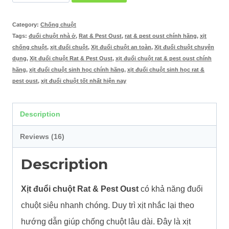
đuổi
chuột
Category:
Chống chuột
Tags:
đuổi chuột nhà ở
,
Rat & Pest Oust
,
rat & pest oust chính hãng
,
xịt
Rat
chống chuột
,
xịt đuổi chuột
,
Xịt đuổi chuột an toàn
,
Xịt đuổi chuột chuyên
&
dụng
,
Xịt đuổi chuột Rat & Pest Oust
,
xịt đuổi chuột rat & pest oust chính
hãng
,
xịt đuổi chuột sinh học chính hãng
,
xịt đuổi chuột sinh học rat &
Pest
pest oust
,
xịt đuổi chuột tốt nhất hiện nay
Oust
-
Description
Đuổi
Reviews (16)
chuột
sau
Description
1-
2
Xịt đuổi chuột Rat & Pest Oust
có khả năng đuổi
lần
chuột siêu nhanh chóng. Duy trì xịt nhắc lại theo
xịt
hướng dẫn giúp chống chuột lâu dài. Đây là xịt