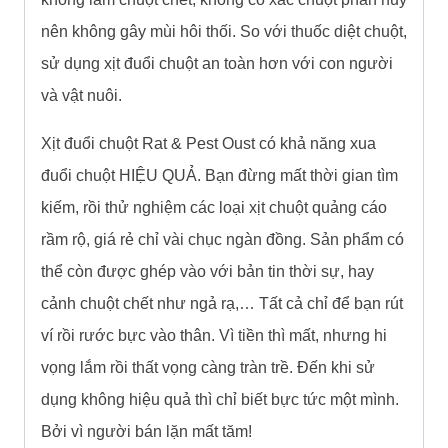
nên không gây mùi hôi thối. So với thuốc diệt chuột,
sử dụng xịt đuổi chuột an toàn hơn với con người
và vật nuôi.
Xịt đuổi chuột Rat & Pest Oust có khả năng xua
đuổi chuột HIỆU QUẢ. Bạn đừng mất thời gian tìm
kiếm, rồi thử nghiệm các loại xịt chuột quảng cáo
rầm rộ, giá rẻ chỉ vài chục ngàn đồng. Sản phẩm có
thể còn được ghép vào với bản tin thời sự, hay
cảnh chuột chết như ngả rạ,… Tất cả chỉ để bạn rút
ví rồi rước bực vào thân. Vì tiền thì mất, nhưng hi
vọng lắm rồi thất vọng càng tràn trề. Đến khi sử
dụng không hiệu quả thì chỉ biết bực tức một mình.
Bởi vì người bán lặn mất tăm!