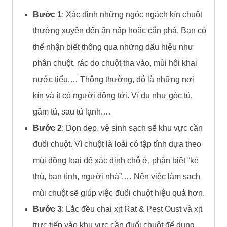
Bước 1
: Xác định những ngóc ngách kín chuột
thường xuyên đến ẩn nấp hoặc cắn phá. Bạn có
thể nhận biết thông qua những dấu hiệu như
phân chuột, rác do chuột tha vào, mùi hôi khai
nước tiểu,… Thông thường, đó là những nơi
kín và ít có người động tới. Ví dụ như góc tủ,
gầm tủ, sau tủ lạnh,…
Bước 2
: Dọn dẹp, vệ sinh sạch sẽ khu vực cần
đuổi chuột. Vì chuột là loài có tập tính dựa theo
mùi đồng loại để xác định chỗ ở, phân biệt “kẻ
thù, bạn tình, người nhà”,… Nên việc làm sạch
mùi chuột sẽ giúp việc đuổi chuột hiệu quả hơn.
Bước 3
: Lắc đều chai xịt Rat & Pest Oust và xịt
trực tiếp vào khu vực cần đuổi chuột để dung