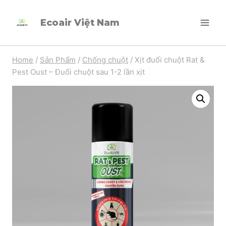
Skip
Ecoair Việt Nam
to
content
Home
/
Sản Phẩm
/
Chống chuột
/
Xịt đuổi chuột Rat &
Pest Oust – Đuổi chuột sau 1-2 lần xịt