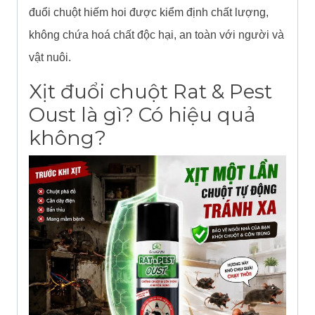
quantity
đuổi chuột hiếm hoi được kiểm định chất lượng,
không chứa hoá chất độc hại, an toàn với người và
vật nuôi.
Xịt đuổi chuột Rat & Pest
Oust là gì? Có hiệu quả
không?