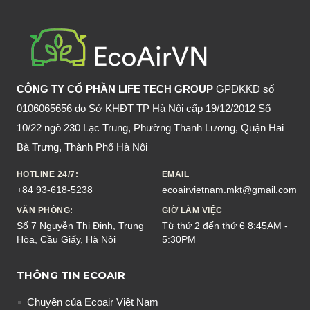
BAO
LÂU
THÌ
BỊ
SỐT
CÔNG TY CỔ PHẦN LIFE TECH GROUP
GPĐKKD số
XUẤT
0106065656 do Sở KHĐT TP Hà Nội cấp 19/12/2012 Số
HUYẾT?
10/22 ngõ 230 Lạc Trung, Phường Thanh Lương, Quận Hai
Bà Trưng, Thành Phố Hà Nội
HOTLINE 24/7:
EMAIL
+84 93-618-5238
ecoairvietnam.mkt@gmail.com
VĂN PHÒNG:
GIỜ LÀM VIỆC
Số 7 Nguyễn Thị Định, Trung
Từ thứ 2 đến thứ 6 8:45AM -
Hòa, Cầu Giấy, Hà Nội
5:30PM
THÔNG TIN ECOAIR
Chuyện của Ecoair Việt Nam