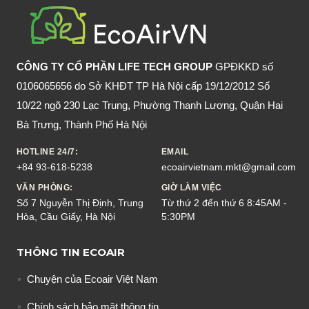
SỐT
XUẤT
HUYẾT,
CÁCH
CÔNG TY CỔ PHẦN LIFE TECH GROUP
GPĐKKD số
XỬ
0106065656 do Sở KHĐT TP Hà Nội cấp 19/12/2012 Số
LÝ
10/22 ngõ 230 Lạc Trung, Phường Thanh Lương, Quận Hai
Bà Trưng, Thành Phố Hà Nội
HOTLINE 24/7:
EMAIL
+84 93-618-5238
ecoairvietnam.mkt@gmail.com
VĂN PHÒNG:
GIỜ LÀM VIỆC
Số 7 Nguyễn Thị Định, Trung
Từ thứ 2 đến thứ 6 8:45AM -
Hòa, Cầu Giấy, Hà Nội
5:30PM
THÔNG TIN ECOAIR
Chuyện của Ecoair Việt Nam
Chính sách bảo mật thông tin