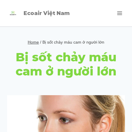
Skip
Ecoair Việt Nam
to
content
Home
/
Bị sốt chảy máu cam ở người lớn
Bị sốt chảy máu
cam ở người lớn