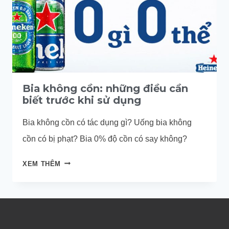
Bia không cồn: những điều cần
biết trước khi sử dụng
Bia không cồn có tác dụng gì? Uống bia không
cồn có bị phạt? Bia 0% độ cồn có say không?
BIA
XEM THÊM
KHÔNG
CỒN:
NHỮNG
ĐIỀU
CẦN