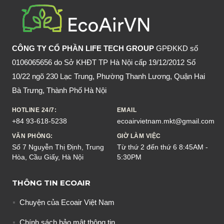
BIẾT
TRƯỚC
KHI
SỬ
CÔNG TY CỔ PHẦN LIFE TECH GROUP
GPĐKKD số
DỤNG
0106065656 do Sở KHĐT TP Hà Nội cấp 19/12/2012 Số
10/22 ngõ 230 Lạc Trung, Phường Thanh Lương, Quận Hai
Bà Trưng, Thành Phố Hà Nội
HOTLINE 24/7:
EMAIL
+84 93-618-5238
ecoairvietnam.mkt@gmail.com
VĂN PHÒNG:
GIỜ LÀM VIỆC
Số 7 Nguyễn Thị Định, Trung
Từ thứ 2 đến thứ 6 8:45AM -
Hòa, Cầu Giấy, Hà Nội
5:30PM
THÔNG TIN ECOAIR
Chuyện của Ecoair Việt Nam
Chính sách bảo mật thông tin