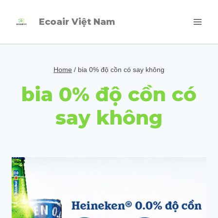
Skip
Ecoair Việt Nam
to
content
Home
/
bia 0% độ cồn có say không
bia 0% độ cồn có
say không