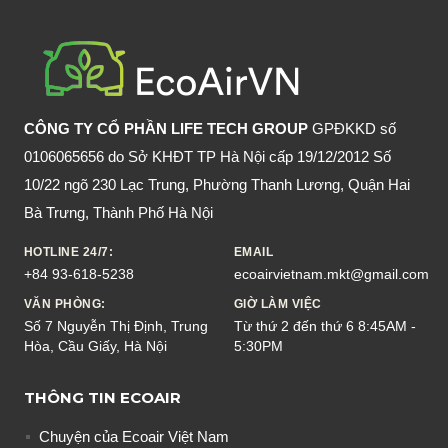
KHI
ĐI
DU
LỊCH
HIỆU
CÔNG TY CỔ PHẦN LIFE TECH GROUP
GPĐKKD số
QUẢ,
0106065656 do Sở KHĐT TP Hà Nội cấp 19/12/2012 Số
TIỆN
10/22 ngõ 230 Lạc Trung, Phường Thanh Lương, Quận Hai
LỢI
Bà Trưng, Thành Phố Hà Nội
HOTLINE 24/7:
EMAIL
+84 93-618-5238
ecoairvietnam.mkt@gmail.com
VĂN PHÒNG:
GIỜ LÀM VIỆC
Số 7 Nguyễn Thị Định, Trung
Từ thứ 2 đến thứ 6 8:45AM -
Hòa, Cầu Giấy, Hà Nội
5:30PM
THÔNG TIN ECOAIR
Chuyện của Ecoair Việt Nam