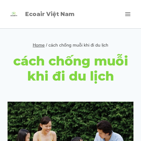
Skip
Ecoair Việt Nam
to
content
Home
/
cách chống muỗi khi đi du lịch
cách chống muỗi
khi đi du lịch