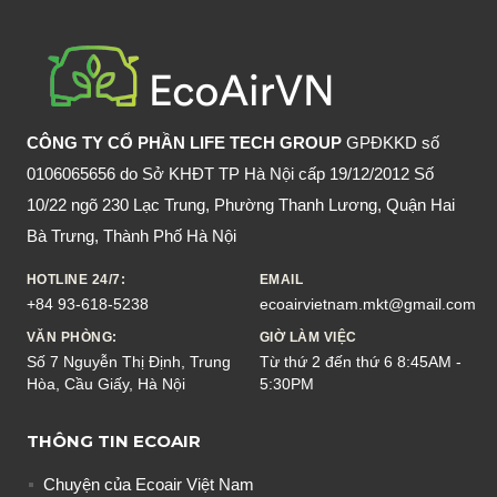
GIAN
TỪ
NGUYÊN
LIỆU
TỰ
CÔNG TY CỔ PHẦN LIFE TECH GROUP
GPĐKKD số
NHIÊN
0106065656 do Sở KHĐT TP Hà Nội cấp 19/12/2012 Số
10/22 ngõ 230 Lạc Trung, Phường Thanh Lương, Quận Hai
Bà Trưng, Thành Phố Hà Nội
HOTLINE 24/7:
EMAIL
+84 93-618-5238
ecoairvietnam.mkt@gmail.com
VĂN PHÒNG:
GIỜ LÀM VIỆC
Số 7 Nguyễn Thị Định, Trung
Từ thứ 2 đến thứ 6 8:45AM -
Hòa, Cầu Giấy, Hà Nội
5:30PM
THÔNG TIN ECOAIR
Chuyện của Ecoair Việt Nam