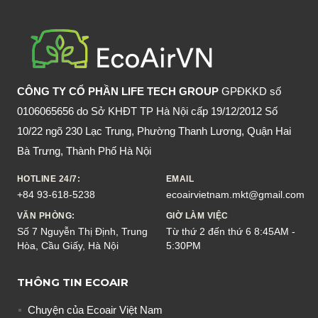
TỦ
LẠNH
CẤP
TỐC
CÔNG TY CỔ PHẦN LIFE TECH GROUP
GPĐKKD số
0106065656 do Sở KHĐT TP Hà Nội cấp 19/12/2012 Số
10/22 ngõ 230 Lạc Trung, Phường Thanh Lương, Quận Hai
Bà Trưng, Thành Phố Hà Nội
HOTLINE 24/7:
EMAIL
+84 93-618-5238
ecoairvietnam.mkt@gmail.com
VĂN PHÒNG:
GIỜ LÀM VIỆC
Số 7 Nguyễn Thị Định, Trung
Từ thứ 2 đến thứ 6 8:45AM -
Hòa, Cầu Giấy, Hà Nội
5:30PM
THÔNG TIN ECOAIR
Chuyện của Ecoair Việt Nam