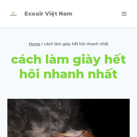
Skip
Ecoair Việt Nam
to
content
Home
/
cách làm giày hết hôi nhanh nhất
cách làm giày hết
hôi nhanh nhất