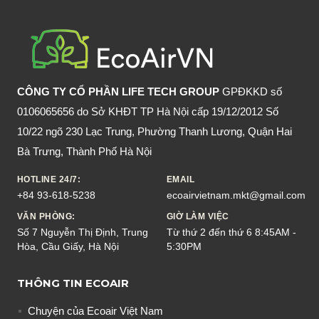
MŨI
KHÔNG?
TRIỆU
CHỨNG
VÀ
CÔNG TY CỔ PHẦN LIFE TECH GROUP
GPĐKKD số
CÁCH
0106065656 do Sở KHĐT TP Hà Nội cấp 19/12/2012 Số
PHÒNG
10/22 ngõ 230 Lạc Trung, Phường Thanh Lương, Quận Hai
TRÁNH
Bà Trưng, Thành Phố Hà Nội
HOTLINE 24/7:
EMAIL
+84 93-618-5238
ecoairvietnam.mkt@gmail.com
VĂN PHÒNG:
GIỜ LÀM VIỆC
Số 7 Nguyễn Thị Định, Trung
Từ thứ 2 đến thứ 6 8:45AM -
Hòa, Cầu Giấy, Hà Nội
5:30PM
THÔNG TIN ECOAIR
Chuyện của Ecoair Việt Nam