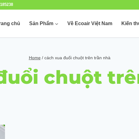
185238
rang chủ
Sản Phẩm
Về Ecoair Việt Nam
Kiến t
Home
/
cách xua đuổi chuột trên trần nhà
đuổi chuột trê