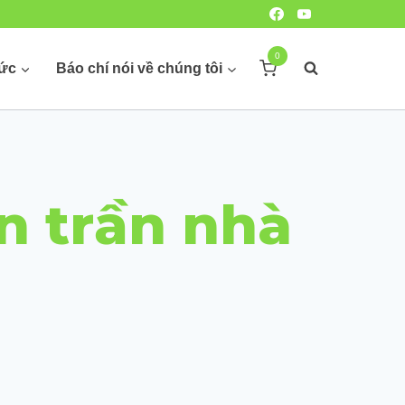
0
hức
Báo chí nói về chúng tôi
n trần nhà