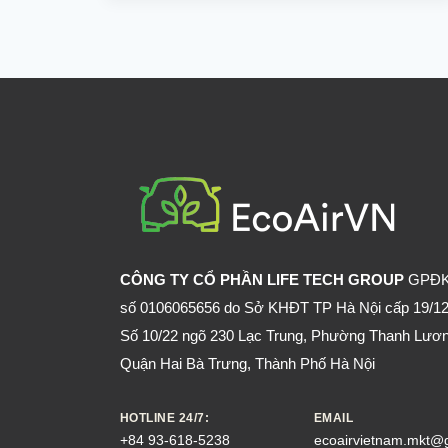
ĐUỔI
được mà phải bỏ chạy ngay lập tức.
CHUỘT
RA
KHỎI
NHÀ
VĨNH
VIỄN
CÔNG TY CỔ PHẦN LIFE TECH GROUP
GPĐ
số 0106065656 do Sở KHĐT TP Hà Nội cấp 19/12
Số 10/22 ngõ 230 Lạc Trung, Phường Thanh Lươn
Quận Hai Bà Trưng, Thành Phố Hà Nội
HOTLINE 24/7:
EMAIL
+84 93-618-5238
ecoairvietnam.mkt@