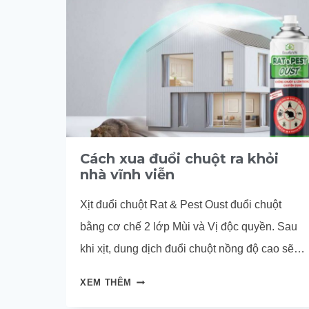
Cách xua đuổi chuột ra khỏi
nhà vĩnh viễn
Xịt đuổi chuột Rat & Pest Oust đuổi chuột
bằng cơ chế 2 lớp Mùi và Vị độc quyền. Sau
khi xịt, dung dịch đuổi chuột nồng độ cao sẽ
tác động mạnh mẽ lên khứu giác và vị giác
CÁCH
XEM THÊM
nhạy bén của chuột, làm chuột không chịu
XUA