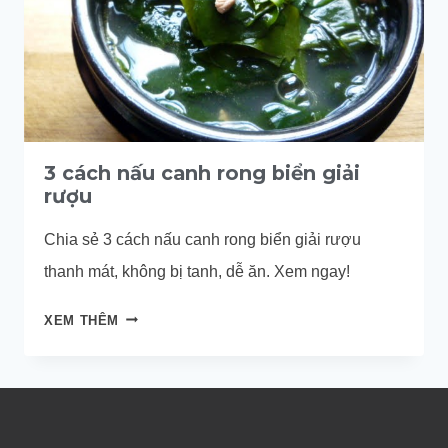
3 cách nấu canh rong biển giải
rượu
Chia sẻ 3 cách nấu canh rong biển giải rượu
thanh mát, không bị tanh, dễ ăn. Xem ngay!
3
XEM THÊM
CÁCH
NẤU
CANH
RONG
BIỂN