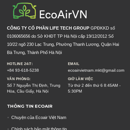
GIẢI
RƯỢU
CÔNG TY CỔ PHẦN LIFE TECH GROUP
GPĐKKD số
0106065656 do Sở KHĐT TP Hà Nội cấp 19/12/2012 Số
10/22 ngõ 230 Lạc Trung, Phường Thanh Lương, Quận Hai
Bà Trưng, Thành Phố Hà Nội
HOTLINE 24/7:
EMAIL
+84 93-618-5238
ecoairvietnam.mkt@gmail.com
VĂN PHÒNG:
GIỜ LÀM VIỆC
Số 7 Nguyễn Thị Định, Trung
Từ thứ 2 đến thứ 6 8:45AM -
Hòa, Cầu Giấy, Hà Nội
5:30PM
THÔNG TIN ECOAIR
Chuyện của Ecoair Việt Nam
Chính sách bảo mật thông tin