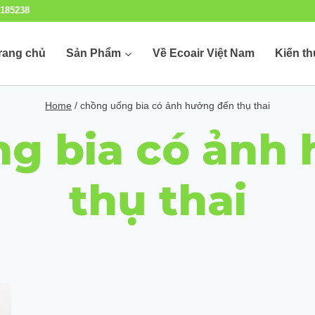
185238
rang chủ
Sản Phẩm
Về Ecoair Việt Nam
Kiến t
Home
/
chồng uống bia có ảnh hưởng đến thụ thai
g bia có ảnh
thụ thai