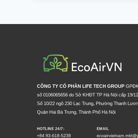
BIA
NHIỀU
CÓ
BỊ
YẾU
SINH
LÝ
KHÔNG?
CÔNG TY CỔ PHẦN LIFE TECH GROUP
GPĐ
số 0106065656 do Sở KHĐT TP Hà Nội cấp 19/12
Số 10/22 ngõ 230 Lạc Trung, Phường Thanh Lươn
Quận Hai Bà Trưng, Thành Phố Hà Nội
HOTLINE 24/7:
EMAIL
+84 93-618-5238
ecoairvietnam.mkt@