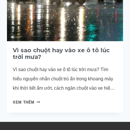
Vì sao chuột hay vào xe ô tô lúc
trời mưa?
Vì sao chuột hay vào xe ô tô lúc trời mưa? Tìm
hiểu nguyên nhân chuột trú ẩn trong khoang máy
khi thời tiết ẩm ướt, cách ngăn chuột vào xe hiệu
quả, an toàn cho chủ xe.
VÌ
XEM THÊM
SAO
CHUỘT
HAY
VÀO