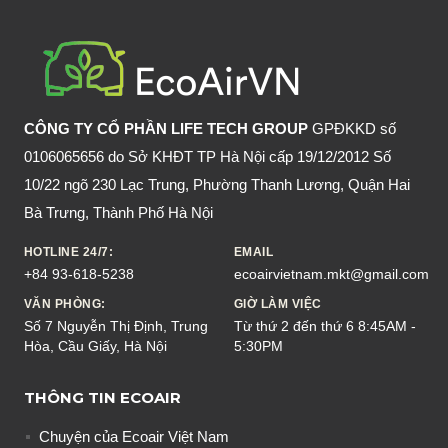
XE
Ô
TÔ
LÚC
TRỜI
CÔNG TY CỔ PHẦN LIFE TECH GROUP
GPĐKKD số
MƯA?
0106065656 do Sở KHĐT TP Hà Nội cấp 19/12/2012 Số
10/22 ngõ 230 Lạc Trung, Phường Thanh Lương, Quận Hai
Bà Trưng, Thành Phố Hà Nội
HOTLINE 24/7:
EMAIL
+84 93-618-5238
ecoairvietnam.mkt@gmail.com
VĂN PHÒNG:
GIỜ LÀM VIỆC
Số 7 Nguyễn Thị Định, Trung
Từ thứ 2 đến thứ 6 8:45AM -
Hòa, Cầu Giấy, Hà Nội
5:30PM
THÔNG TIN ECOAIR
Chuyện của Ecoair Việt Nam