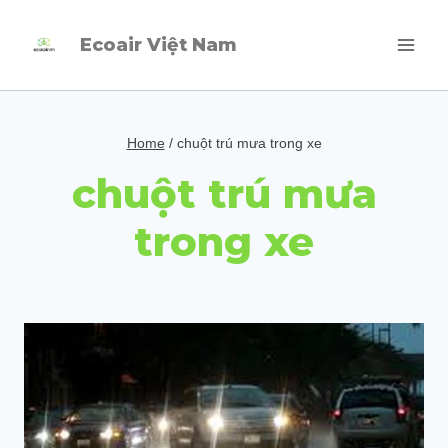
Skip
Ecoair Việt Nam
to
content
Home
/
chuột trú mưa trong xe
chuột trú mưa
trong xe