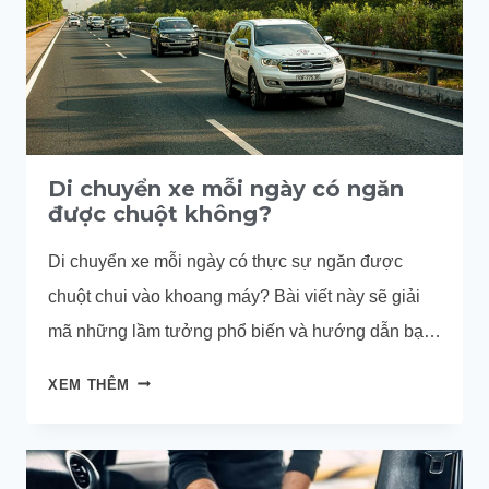
Di chuyển xe mỗi ngày có ngăn
được chuột không?
Di chuyển xe mỗi ngày có thực sự ngăn được
chuột chui vào khoang máy? Bài viết này sẽ giải
mã những lầm tưởng phổ biến và hướng dẫn bạn
cách phòng chống chuột ô tô hiệu quả, bảo vệ xế
DI
XEM THÊM
cưng khỏi tình trạng cắn phá dây điện nguy hiểm.
CHUYỂN
XE
MỖI
NGÀY