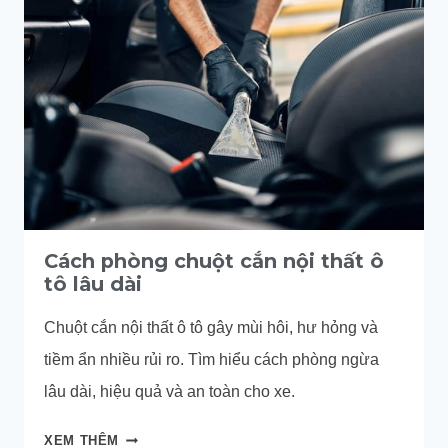
CÓ
NGĂN
ĐƯỢC
CHUỘT
KHÔNG?
Cách phòng chuột cắn nội thất ô
tô lâu dài
Chuột cắn nội thất ô tô gây mùi hôi, hư hỏng và
tiềm ẩn nhiều rủi ro. Tìm hiểu cách phòng ngừa
lâu dài, hiệu quả và an toàn cho xe.
CÁCH
XEM THÊM