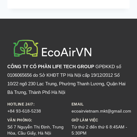
PHÒNG
CHUỘT
CẮN
NỘI
THẤT
Ô
TÔ
LÂU
DÀI
CÔNG TY CỔ PHẦN LIFE TECH GROUP
GPĐKKD số
0106065656 do Sở KHĐT TP Hà Nội cấp 19/12/2012 Số
10/22 ngõ 230 Lạc Trung, Phường Thanh Lương, Quận Hai
Bà Trưng, Thành Phố Hà Nội
HOTLINE 24/7:
EMAIL
+84 93-618-5238
ecoairvietnam.mkt@gmail.com
VĂN PHÒNG:
GIỜ LÀM VIỆC
Số 7 Nguyễn Thị Định, Trung
Từ thứ 2 đến thứ 6 8:45AM -
Hòa, Cầu Giấy, Hà Nội
5:30PM