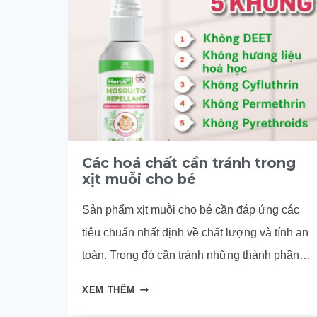
Các hoá chất cần tránh trong
xịt muỗi cho bé
Sản phẩm xịt muỗi cho bé cần đáp ứng các
tiêu chuẩn nhất định về chất lượng và tính an
toàn. Trong đó cần tránh những thành phần
hoá học được liệt kê dưới đây. Vì nếu xịt muỗi
CÁC
XEM THÊM
cho bé chứa các hoá chất này có thể dẫn đến
HOÁ