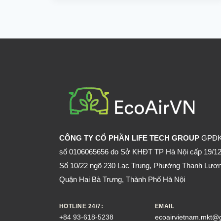
CHẤT
nhiều rủi ro nguy hiểm với sức khỏe.
CẦN
TRÁNH
TRONG
XỊT
MUỖI
CHO
BÉ
CÔNG TY CỔ PHẦN LIFE TECH GROUP
GPĐ
số 0106065656 do Sở KHĐT TP Hà Nội cấp 19/12
Số 10/22 ngõ 230 Lạc Trung, Phường Thanh Lươn
Quận Hai Bà Trưng, Thành Phố Hà Nội
HOTLINE 24/7:
EMAIL
+84 93-618-5238
ecoairvietnam.mkt@