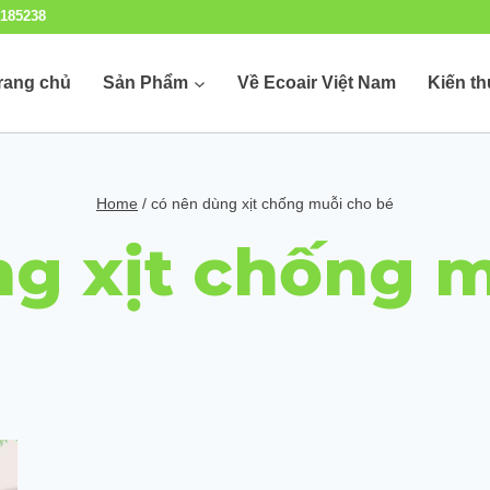
185238
rang chủ
Sản Phẩm
Về Ecoair Việt Nam
Kiến t
Home
/
có nên dùng xịt chống muỗi cho bé
g xịt chống 