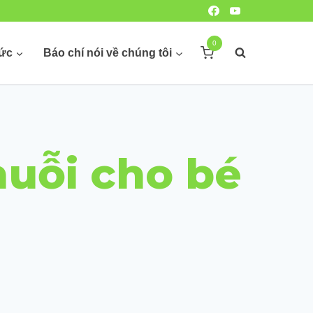
0
hức
Báo chí nói về chúng tôi
muỗi cho bé