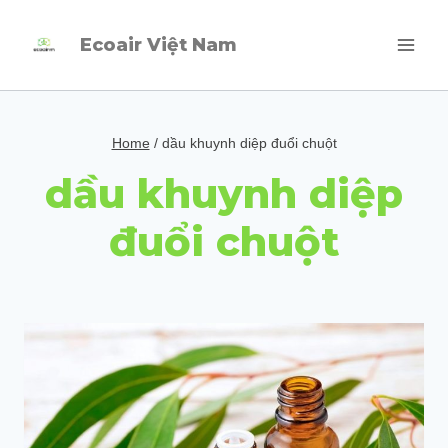
Skip
Ecoair Việt Nam
to
content
Home
/
dầu khuynh diệp đuổi chuột
dầu khuynh diệp
đuổi chuột