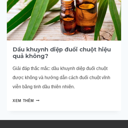
Dầu khuynh diệp đuổi chuột hiệu
quả không?
Giải đáp thắc mắc: dầu khuynh diệp đuổi chuột
được không và hướng dẫn cách đuổi chuột vĩnh
viễn bằng tinh dầu thiên nhiên.
DẦU
XEM THÊM
KHUYNH
DIỆP
ĐUỔI
CHUỘT