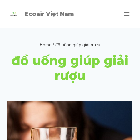
Skip
Ecoair Việt Nam
to
content
Home
/
đồ uống giúp giải rượu
đồ uống giúp giải
rượu