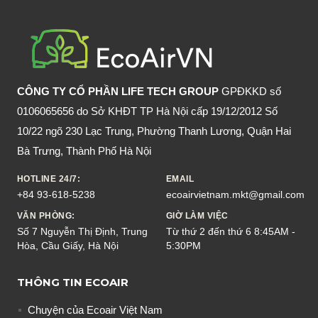
RƯỢU
NHANH
CHÓNG
DỊP
LỄ,
CÔNG TY CỔ PHẦN LIFE TECH GROUP
GPĐKKD số
TẾT
0106065656 do Sở KHĐT TP Hà Nội cấp 19/12/2012 Số
10/22 ngõ 230 Lạc Trung, Phường Thanh Lương, Quận Hai
Bà Trưng, Thành Phố Hà Nội
HOTLINE 24/7:
EMAIL
+84 93-618-5238
ecoairvietnam.mkt@gmail.com
VĂN PHÒNG:
GIỜ LÀM VIỆC
Số 7 Nguyễn Thị Định, Trung
Từ thứ 2 đến thứ 6 8:45AM -
Hòa, Cầu Giấy, Hà Nội
5:30PM
THÔNG TIN ECOAIR
Chuyện của Ecoair Việt Nam