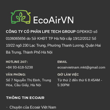
CÒN
KHÓ
NHỜ
CÁCH
NÀY
CÔNG TY CỔ PHẦN LIFE TECH GROUP
GPĐKKD số
0106065656 do Sở KHĐT TP Hà Nội cấp 19/12/2012 Số
10/22 ngõ 230 Lạc Trung, Phường Thanh Lương, Quận Hai
Bà Trưng, Thành Phố Hà Nội
HOTLINE 24/7:
EMAIL
+84 93-618-5238
ecoairvietnam.mkt@gmail.com
VĂN PHÒNG:
GIỜ LÀM VIỆC
Số 7 Nguyễn Thị Định, Trung
Từ thứ 2 đến thứ 6 8:45AM -
Hòa, Cầu Giấy, Hà Nội
5:30PM
THÔNG TIN ECOAIR
Chuyện của Ecoair Việt Nam