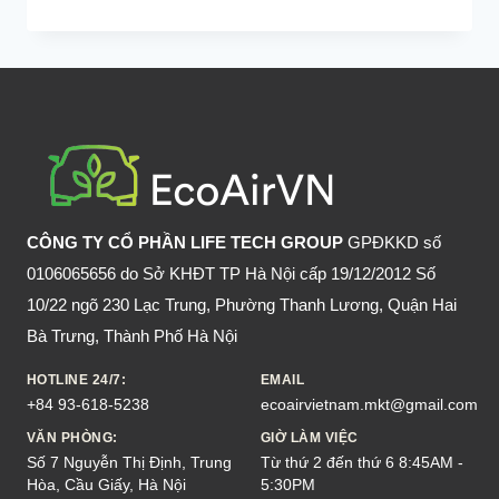
CÓ
BỎ
ĐI
NẾU
DI
CHUYỂN
XE
LIÊN
TỤC?
CÔNG TY CỔ PHẦN LIFE TECH GROUP
GPĐKKD số
0106065656 do Sở KHĐT TP Hà Nội cấp 19/12/2012 Số
10/22 ngõ 230 Lạc Trung, Phường Thanh Lương, Quận Hai
Bà Trưng, Thành Phố Hà Nội
HOTLINE 24/7:
EMAIL
+84 93-618-5238
ecoairvietnam.mkt@gmail.com
VĂN PHÒNG:
GIỜ LÀM VIỆC
Số 7 Nguyễn Thị Định, Trung
Từ thứ 2 đến thứ 6 8:45AM -
Hòa, Cầu Giấy, Hà Nội
5:30PM