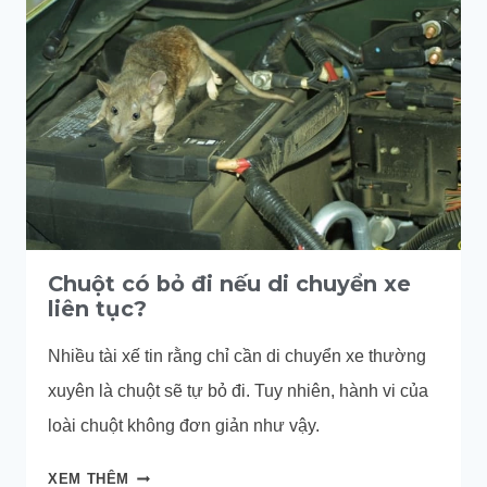
ẨN
NẤP
TRONG
Ô
TÔ
Chuột có bỏ đi nếu di chuyển xe
liên tục?
Nhiều tài xế tin rằng chỉ cần di chuyển xe thường
xuyên là chuột sẽ tự bỏ đi. Tuy nhiên, hành vi của
loài chuột không đơn giản như vậy.
CHUỘT
XEM THÊM