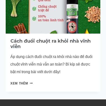
Cách đuổi chuột ra khỏi nhà vĩnh
viễn
Áp dụng cách đuổi chuột ra khỏi nhà nào để đuổi
chuột vĩnh viễn mà vẫn an toàn? Bí kíp sẽ được
bật mí trong bài viết dưới đây!
CÁCH
XEM THÊM
ĐUỔI
CHUỘT
RA
KHỎI