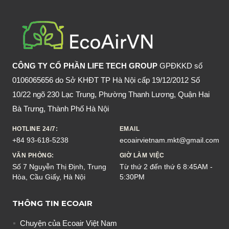
DỤNG
SẴN
CÓ
TRONG
BẾP
CÔNG TY CỔ PHẦN LIFE TECH GROUP
GPĐKKD số
0106065656 do Sở KHĐT TP Hà Nội cấp 19/12/2012 Số
10/22 ngõ 230 Lạc Trung, Phường Thanh Lương, Quận Hai
Bà Trưng, Thành Phố Hà Nội
HOTLINE 24/7:
EMAIL
+84 93-618-5238
ecoairvietnam.mkt@gmail.com
VĂN PHÒNG:
GIỜ LÀM VIỆC
Số 7 Nguyễn Thị Định, Trung
Từ thứ 2 đến thứ 6 8:45AM -
Hòa, Cầu Giấy, Hà Nội
5:30PM
THÔNG TIN ECOAIR
Chuyện của Ecoair Việt Nam