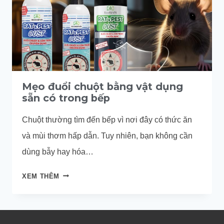
Mẹo đuổi chuột bằng vật dụng
sẵn có trong bếp
Chuột thường tìm đến bếp vì nơi đây có thức ăn
và mùi thơm hấp dẫn. Tuy nhiên, bạn không cần
dùng bẫy hay hóa…
MẸO
XEM THÊM
ĐUỔI
CHUỘT
BẰNG
VẬT