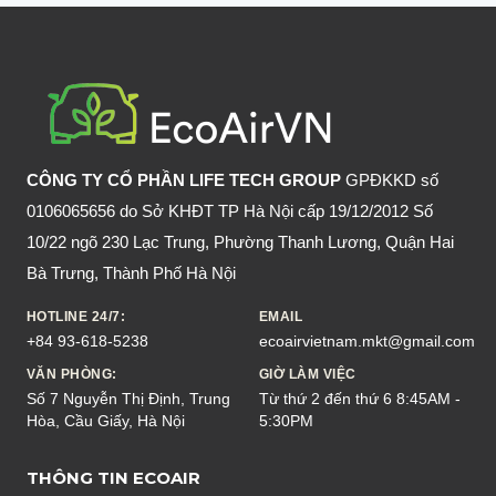
RƯỢU
CÓ
TỐT
KHÔNG?
CÔNG TY CỔ PHẦN LIFE TECH GROUP
GPĐKKD số
0106065656 do Sở KHĐT TP Hà Nội cấp 19/12/2012 Số
10/22 ngõ 230 Lạc Trung, Phường Thanh Lương, Quận Hai
Bà Trưng, Thành Phố Hà Nội
HOTLINE 24/7:
EMAIL
+84 93-618-5238
ecoairvietnam.mkt@gmail.com
VĂN PHÒNG:
GIỜ LÀM VIỆC
Số 7 Nguyễn Thị Định, Trung
Từ thứ 2 đến thứ 6 8:45AM -
Hòa, Cầu Giấy, Hà Nội
5:30PM
THÔNG TIN ECOAIR