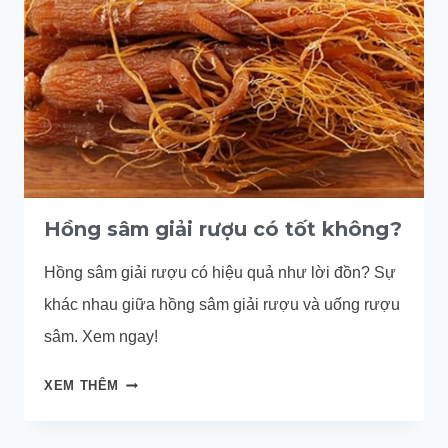
NHỮNG
THỨC
UỐNG
GIẢI
ĐỘC
GAN
HIỆU
QUẢ
Hồng sâm giải rượu có tốt không?
Hồng sâm giải rượu có hiệu quả như lời đồn? Sự
khác nhau giữa hồng sâm giải rượu và uống rượu
sâm. Xem ngay!
HỒNG
XEM THÊM
SÂM
GIẢI