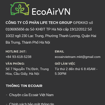
HIỆN
NAY?
CÔNG TY CỔ PHẦN LIFE TECH GROUP
GPĐKKD số
0106065656 do Sở KHĐT TP Hà Nội cấp 19/12/2012 Số
10/22 ngõ 230 Lạc Trung, Phường Thanh Lương, Quận Hai
Bà Trưng, Thành Phố Hà Nội
HOTLINE 24/7:
EMAIL
+84 93-618-5238
ecoairvietnam.mkt@gmail.com
VĂN PHÒNG:
GIỜ LÀM VIỆC
Số 7 Nguyễn Thị Định, Trung
Từ thứ 2 đến thứ 6 8:45AM -
Hòa, Cầu Giấy, Hà Nội
5:30PM
THÔNG TIN ECOAIR
Chuyện của Ecoair Việt Nam
Chính sách bảo mật thông tin