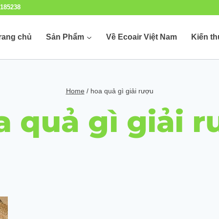
185238
rang chủ
Sản Phẩm
Về Ecoair Việt Nam
Kiến t
Home
/
hoa quả gì giải rượu
a quả gì giải r