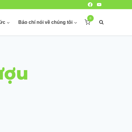
0
hức
Báo chí nói về chúng tôi
ượu