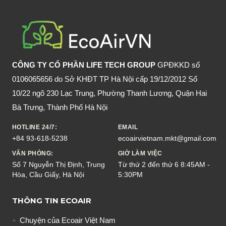
CHỐNG
MUỖI
CHO
BÉ
AN
CÔNG TY CỔ PHẦN LIFE TECH GROUP
GPĐKKD số
TOÀN
0106065656 do Sở KHĐT TP Hà Nội cấp 19/12/2012 Số
10/22 ngõ 230 Lạc Trung, Phường Thanh Lương, Quận Hai
Bà Trưng, Thành Phố Hà Nội
HOTLINE 24/7:
EMAIL
+84 93-618-5238
ecoairvietnam.mkt@gmail.com
VĂN PHÒNG:
GIỜ LÀM VIỆC
Số 7 Nguyễn Thị Định, Trung
Từ thứ 2 đến thứ 6 8:45AM -
Hòa, Cầu Giấy, Hà Nội
5:30PM
THÔNG TIN ECOAIR
Chuyện của Ecoair Việt Nam