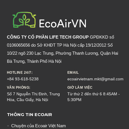
CỦA
LÁ
GIẢI
RƯỢU
CÔNG TY CỔ PHẦN LIFE TECH GROUP
GPĐKKD số
0106065656 do Sở KHĐT TP Hà Nội cấp 19/12/2012 Số
10/22 ngõ 230 Lạc Trung, Phường Thanh Lương, Quận Hai
Bà Trưng, Thành Phố Hà Nội
HOTLINE 24/7:
EMAIL
+84 93-618-5238
ecoairvietnam.mkt@gmail.com
VĂN PHÒNG:
GIỜ LÀM VIỆC
Số 7 Nguyễn Thị Định, Trung
Từ thứ 2 đến thứ 6 8:45AM -
Hòa, Cầu Giấy, Hà Nội
5:30PM
THÔNG TIN ECOAIR
Chuyện của Ecoair Việt Nam