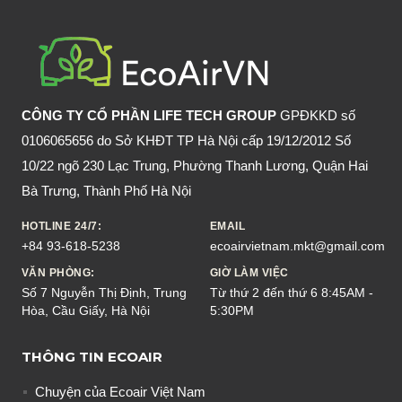
GIAN
GIÚP
BẠN
NHANH
TỈNH
CÔNG TY CỔ PHẦN LIFE TECH GROUP
GPĐKKD số
TÁO,
0106065656 do Sở KHĐT TP Hà Nội cấp 19/12/2012 Số
HỒI
10/22 ngõ 230 Lạc Trung, Phường Thanh Lương, Quận Hai
SỨC
Bà Trưng, Thành Phố Hà Nội
HOTLINE 24/7:
EMAIL
+84 93-618-5238
ecoairvietnam.mkt@gmail.com
VĂN PHÒNG:
GIỜ LÀM VIỆC
Số 7 Nguyễn Thị Định, Trung
Từ thứ 2 đến thứ 6 8:45AM -
Hòa, Cầu Giấy, Hà Nội
5:30PM
THÔNG TIN ECOAIR
Chuyện của Ecoair Việt Nam