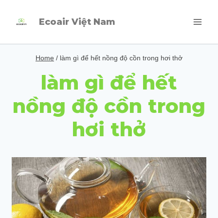
Skip
Ecoair Việt Nam
to
content
Home
/
làm gì để hết nồng độ cồn trong hơi thở
làm gì để hết
nồng độ cồn trong
hơi thở