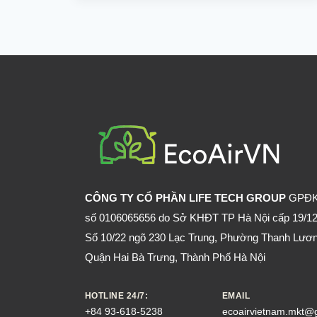
THỂ
CHUI
QUA
LỖ
NHỎ
CỠ
NÀO?
CÔNG TY CỔ PHẦN LIFE TECH GROUP
GPĐ
số 0106065656 do Sở KHĐT TP Hà Nội cấp 19/12
Số 10/22 ngõ 230 Lạc Trung, Phường Thanh Lươn
Quận Hai Bà Trưng, Thành Phố Hà Nội
HOTLINE 24/7:
EMAIL
+84 93-618-5238
ecoairvietnam.mkt@