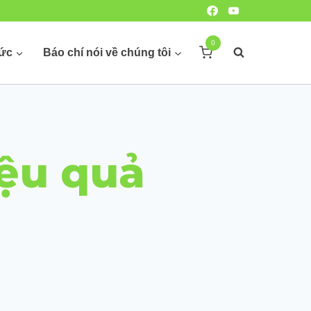
0
hức
Báo chí nói về chúng tôi
ệu quả