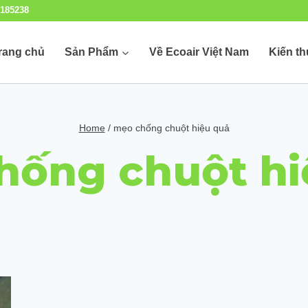
185238
rang chủ
Sản Phẩm
Về Ecoair Việt Nam
Kiến t
Home
/
mẹo chống chuột hiệu quả
hống chuột hi