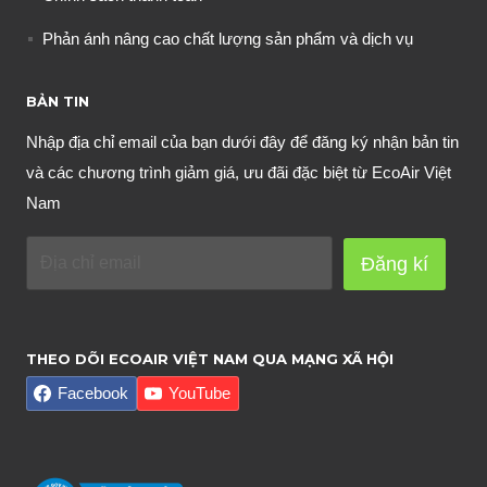
Phản ánh nâng cao chất lượng sản phẩm và dịch vụ
BẢN TIN
Nhập địa chỉ email của bạn dưới đây để đăng ký nhận bản tin
và các chương trình giảm giá, ưu đãi đặc biệt từ EcoAir Việt
Nam
Đăng kí
THEO DÕI ECOAIR VIỆT NAM QUA MẠNG XÃ HỘI
Facebook
YouTube