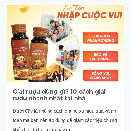
RƯỢU
BẰNG
DƯA
HẤU
CÓ
HIỆU
QUẢ
KHÔNG?
Giải rượu dùng gì? 10 cách giải
rượu nhanh nhất tại nhà
Dưới đây là những cách giải rượu hiệu quả và an
toàn mà bạn nên áp dụng để giảm các triệu chứng
khó chịu do bia rượu gây ra.