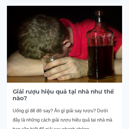
GIẢI
RƯỢU?
8
THỰC
PHẨM
NGƯỜI
SAY
NÊN
ĂN
SAU
KHI
NGỦ
DẬY
Giải rượu hiệu quả tại nhà như thế
nào?
Uống gì để đỡ say? Ăn gì giải say rượu? Dưới
đây là những cách giải rượu hiệu quả tại nhà mà