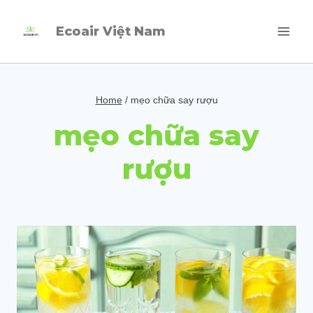
Skip
Ecoair Việt Nam
to
content
Home
/
mẹo chữa say rượu
mẹo chữa say
rượu