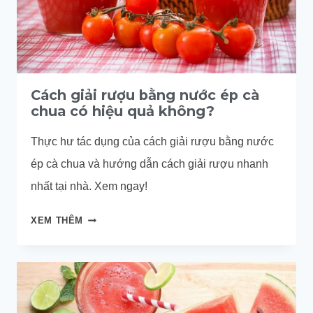
HIỆU
QUẢ
Cách giải rượu bằng nước ép cà
chua có hiệu quả không?
Thực hư tác dụng của cách giải rượu bằng nước
ép cà chua và hướng dẫn cách giải rượu nhanh
nhất tại nhà. Xem ngay!
CÁCH
XEM THÊM
GIẢI
RƯỢU
BẰNG
NƯỚC
ÉP