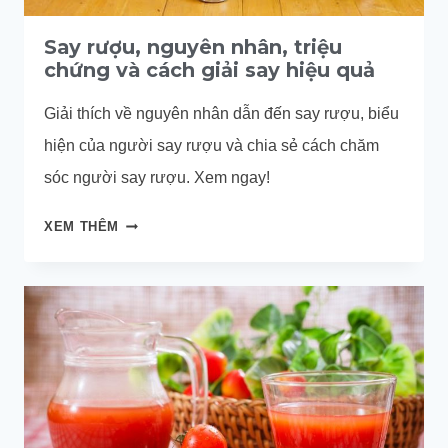
Say rượu, nguyên nhân, triệu
chứng và cách giải say hiệu quả
Giải thích về nguyên nhân dẫn đến say rượu, biểu
hiện của người say rượu và chia sẻ cách chăm
sóc người say rượu. Xem ngay!
SAY
XEM THÊM
RƯỢU,
NGUYÊN
NHÂN,
TRIỆU
CHỨNG
VÀ
CÁCH
GIẢI
SAY