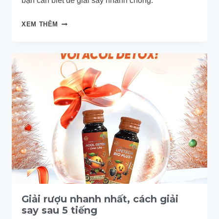
bạn cần biết để giải say nhanh chóng.
GIẢI
XEM THÊM
RƯỢU
HIỆU
QUẢ
TẠI
NHÀ
NHƯ
THẾ
NÀO?
Giải rượu nhanh nhất, cách giải
say sau 5 tiếng