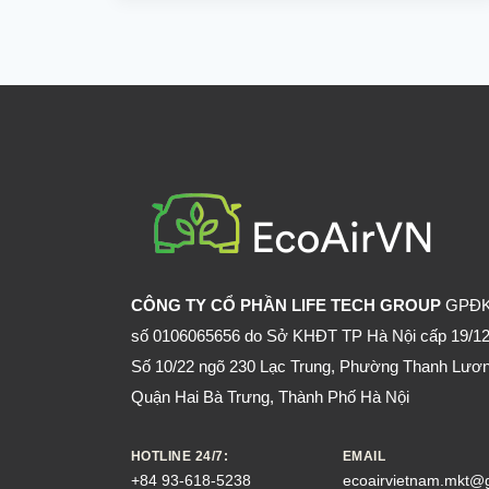
MUỖI
bạn cần biết để sử dụng xịt chống muỗi an
BAO
toàn.
LÂU
THÌ
ĐƯỢC
VÀO
NHÀ?
CÔNG TY CỔ PHẦN LIFE TECH GROUP
GPĐ
số 0106065656 do Sở KHĐT TP Hà Nội cấp 19/12
Số 10/22 ngõ 230 Lạc Trung, Phường Thanh Lươn
Quận Hai Bà Trưng, Thành Phố Hà Nội
HOTLINE 24/7:
EMAIL
+84 93-618-5238
ecoairvietnam.mkt@