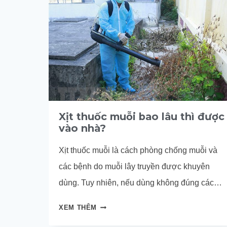
Xịt thuốc muỗi bao lâu thì được
vào nhà?
Xịt thuốc muỗi là cách phòng chống muỗi và
các bệnh do muỗi lây truyền được khuyên
dùng. Tuy nhiên, nếu dùng không đúng cách,
thuốc xịt muỗi có thể gây ngộ độc cho sức
XỊT
XEM THÊM
khỏe người sử dụng. Dưới đây là những gì
THUỐC