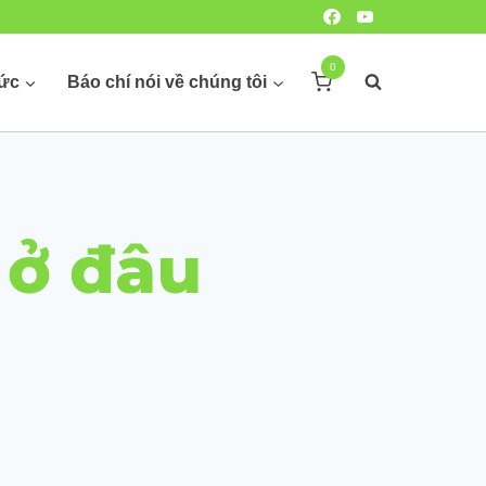
0
hức
Báo chí nói về chúng tôi
 ở đâu