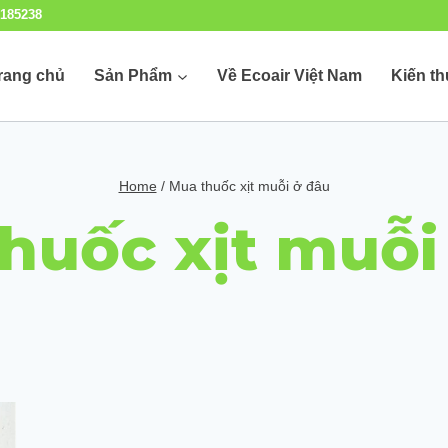
185238
rang chủ
Sản Phẩm
Về Ecoair Việt Nam
Kiến t
Home
/
Mua thuốc xịt muỗi ở đâu
huốc xịt muỗi