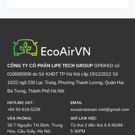
MUỖI
ĐỐT
BÔI
GÌ
CHO
HẾT
NGỨA?
19
CÁCH
CÔNG TY CỔ PHẦN LIFE TECH GROUP
GPĐKKD số
HẾT
0106065656 do Sở KHĐT TP Hà Nội cấp 19/12/2012 Số
NGỨA
10/22 ngõ 230 Lạc Trung, Phường Thanh Lương, Quận Hai
KHI
Bà Trưng, Thành Phố Hà Nội
BỊ
MUỖI
HOTLINE 24/7:
EMAIL
+84 93-618-5238
ecoairvietnam.mkt@gmail.com
ĐỐT
VĂN PHÒNG:
GIỜ LÀM VIỆC
Số 7 Nguyễn Thị Định, Trung
Từ thứ 2 đến thứ 6 8:45AM -
Hòa, Cầu Giấy, Hà Nội
5:30PM