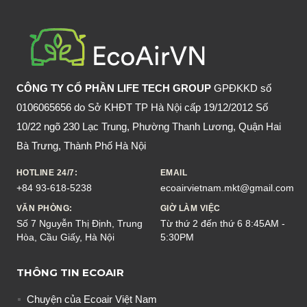
KHI
BẠN
UỐNG
RƯỢU
BIA
CÔNG TY CỔ PHẦN LIFE TECH GROUP
GPĐKKD số
MỖI
0106065656 do Sở KHĐT TP Hà Nội cấp 19/12/2012 Số
NGÀY?
10/22 ngõ 230 Lạc Trung, Phường Thanh Lương, Quận Hai
Bà Trưng, Thành Phố Hà Nội
HOTLINE 24/7:
EMAIL
+84 93-618-5238
ecoairvietnam.mkt@gmail.com
VĂN PHÒNG:
GIỜ LÀM VIỆC
Số 7 Nguyễn Thị Định, Trung
Từ thứ 2 đến thứ 6 8:45AM -
Hòa, Cầu Giấy, Hà Nội
5:30PM
THÔNG TIN ECOAIR
Chuyện của Ecoair Việt Nam