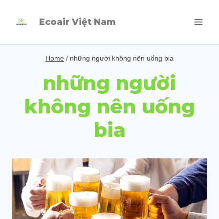
Skip
Ecoair Việt Nam
to
content
Home
/
những người không nên uống bia
những người
không nên uống
bia