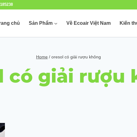
185238
rang chủ
Sản Phẩm
Về Ecoair Việt Nam
Kiến t
Home
/
oresol có giải rượu không
l có giải rượu