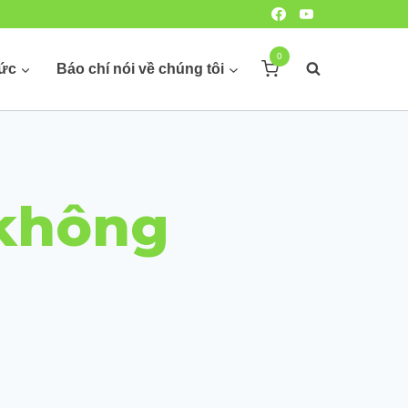
0
hức
Báo chí nói về chúng tôi
 không