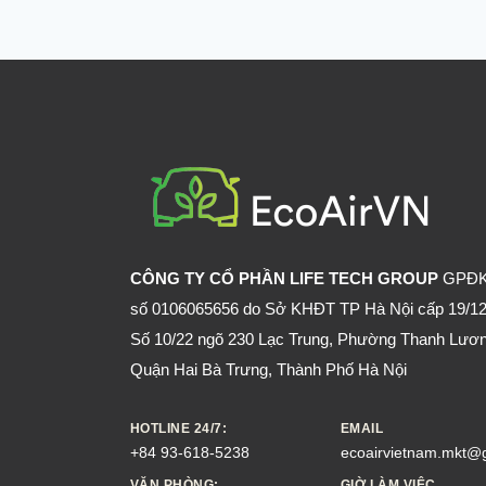
RƯỢU
KHÔNG?
CÔNG TY CỔ PHẦN LIFE TECH GROUP
GPĐ
số 0106065656 do Sở KHĐT TP Hà Nội cấp 19/12
Số 10/22 ngõ 230 Lạc Trung, Phường Thanh Lươn
Quận Hai Bà Trưng, Thành Phố Hà Nội
HOTLINE 24/7:
EMAIL
+84 93-618-5238
ecoairvietnam.mkt@
VĂN PHÒNG:
GIỜ LÀM VIỆC