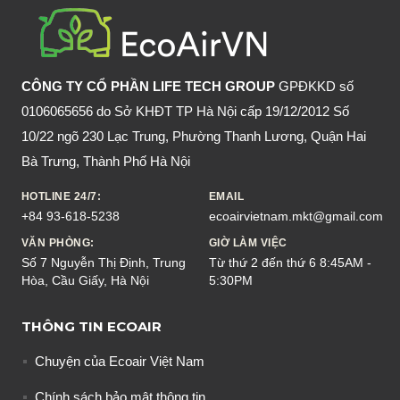
CÓ
SAO
KHÔNG?
CÔNG TY CỔ PHẦN LIFE TECH GROUP
GPĐKKD số
0106065656 do Sở KHĐT TP Hà Nội cấp 19/12/2012 Số
10/22 ngõ 230 Lạc Trung, Phường Thanh Lương, Quận Hai
Bà Trưng, Thành Phố Hà Nội
HOTLINE 24/7:
EMAIL
+84 93-618-5238
ecoairvietnam.mkt@gmail.com
VĂN PHÒNG:
GIỜ LÀM VIỆC
Số 7 Nguyễn Thị Định, Trung
Từ thứ 2 đến thứ 6 8:45AM -
Hòa, Cầu Giấy, Hà Nội
5:30PM
THÔNG TIN ECOAIR
Chuyện của Ecoair Việt Nam
Chính sách bảo mật thông tin