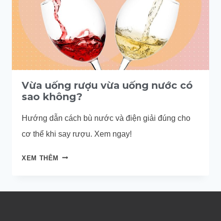
Vừa uống rượu vừa uống nước có
sao không?
Hướng dẫn cách bù nước và điện giải đúng cho
cơ thể khi say rượu. Xem ngay!
VỪA
XEM THÊM
UỐNG
RƯỢU
VỪA
UỐNG
NƯỚC