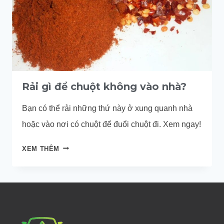
Rải gì để chuột không vào nhà?
Bạn có thể rải những thứ này ở xung quanh nhà
hoặc vào nơi có chuột để đuổi chuột đi. Xem ngay!
RẢI
XEM THÊM
GÌ
ĐỂ
CHUỘT
KHÔNG
VÀO
NHÀ?