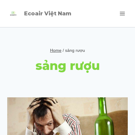
Skip
Ecoair Việt Nam
to
content
Home
/
sảng rượu
sảng rượu