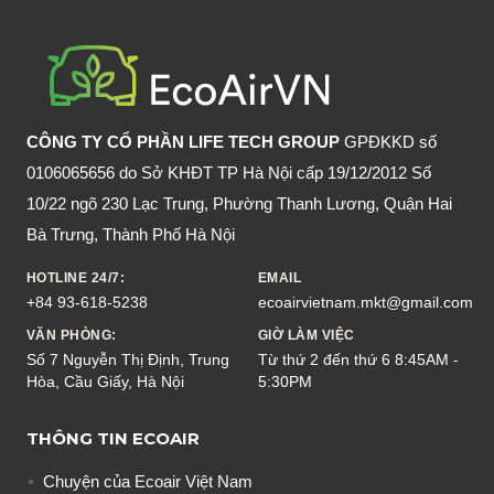
CHĂM
SÓC
BỆNH
NHÂN
SẢNG
CÔNG TY CỔ PHẦN LIFE TECH GROUP
GPĐKKD số
RƯỢU
0106065656 do Sở KHĐT TP Hà Nội cấp 19/12/2012 Số
10/22 ngõ 230 Lạc Trung, Phường Thanh Lương, Quận Hai
Bà Trưng, Thành Phố Hà Nội
HOTLINE 24/7:
EMAIL
+84 93-618-5238
ecoairvietnam.mkt@gmail.com
VĂN PHÒNG:
GIỜ LÀM VIỆC
Số 7 Nguyễn Thị Định, Trung
Từ thứ 2 đến thứ 6 8:45AM -
Hòa, Cầu Giấy, Hà Nội
5:30PM
THÔNG TIN ECOAIR
Chuyện của Ecoair Việt Nam