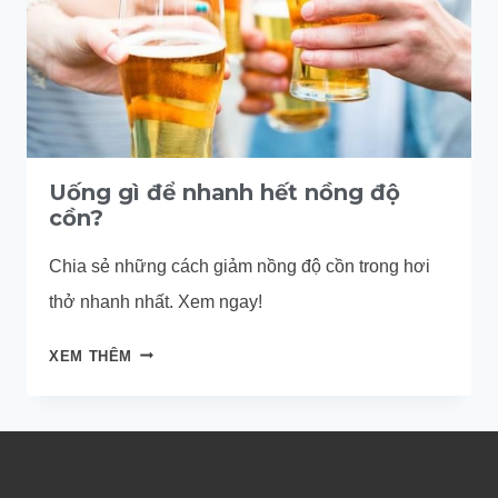
Uống gì để nhanh hết nồng độ
cồn?
Chia sẻ những cách giảm nồng độ cồn trong hơi
thở nhanh nhất. Xem ngay!
UỐNG
XEM THÊM
GÌ
ĐỂ
NHANH
HẾT
NỒNG