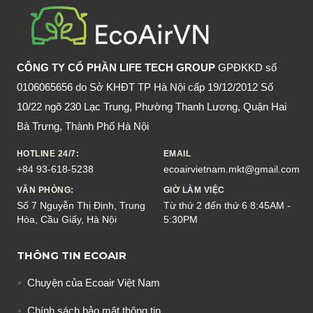
ĐỘ
CỒN?
CÔNG TY CỔ PHẦN LIFE TECH GROUP
GPĐKKD số
0106065656 do Sở KHĐT TP Hà Nội cấp 19/12/2012 Số
10/22 ngõ 230 Lạc Trung, Phường Thanh Lương, Quận Hai
Bà Trưng, Thành Phố Hà Nội
HOTLINE 24/7:
EMAIL
+84 93-618-5238
ecoairvietnam.mkt@gmail.com
VĂN PHÒNG:
GIỜ LÀM VIỆC
Số 7 Nguyễn Thị Định, Trung
Từ thứ 2 đến thứ 6 8:45AM -
Hòa, Cầu Giấy, Hà Nội
5:30PM
THÔNG TIN ECOAIR
Chuyện của Ecoair Việt Nam
Chính sách bảo mật thông tin