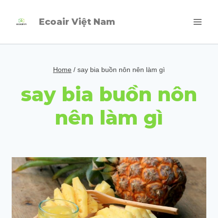
Skip
Ecoair Việt Nam
to
content
Home
/
say bia buồn nôn nên làm gì
say bia buồn nôn
nên làm gì