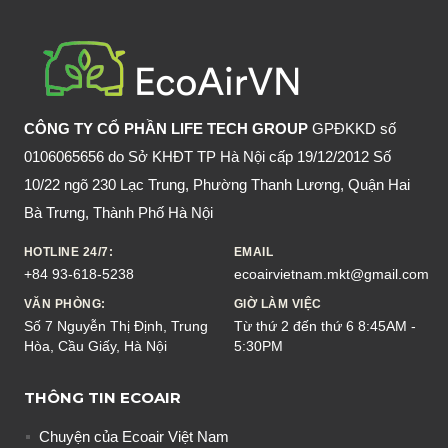
KHÔNG?
LÂY
KHI
NÀO?
CÔNG TY CỔ PHẦN LIFE TECH GROUP
GPĐKKD số
0106065656 do Sở KHĐT TP Hà Nội cấp 19/12/2012 Số
10/22 ngõ 230 Lạc Trung, Phường Thanh Lương, Quận Hai
Bà Trưng, Thành Phố Hà Nội
HOTLINE 24/7:
EMAIL
+84 93-618-5238
ecoairvietnam.mkt@gmail.com
VĂN PHÒNG:
GIỜ LÀM VIỆC
Số 7 Nguyễn Thị Định, Trung
Từ thứ 2 đến thứ 6 8:45AM -
Hòa, Cầu Giấy, Hà Nội
5:30PM
THÔNG TIN ECOAIR
Chuyện của Ecoair Việt Nam