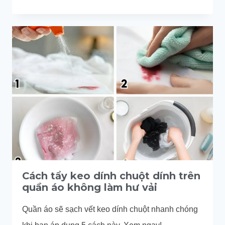
TẨY
KEO
DÍNH
CHUỘT
TRÊN
LÔNG
MÈO
HIỆU
QUẢ
Cách tẩy keo dính chuột dính trên
quần áo không làm hư vải
Quần áo sẽ sạch vết keo dính chuột nhanh chóng