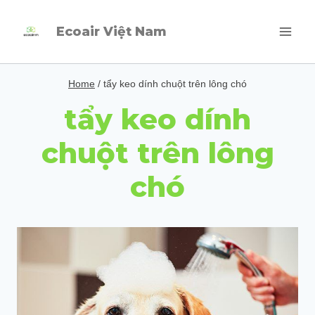
Skip
Ecoair Việt Nam
to
content
Home
/
tẩy keo dính chuột trên lông chó
tẩy keo dính
chuột trên lông
chó