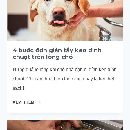
4 bước đơn giản tẩy keo dính
chuột trên lông chó
Đừng quá lo lắng khi chó nhà bạn bị dính keo dính
chuột. Chỉ cần thực hiện theo cách này là keo hết
sạch!
4
XEM THÊM
BƯỚC
ĐƠN
GIẢN
TẨY