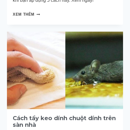
khi bạn áp dụng 5 cách này. Xem ngay!
CÁCH
XEM THÊM
TẨY
KEO
DÍNH
CHUỘT
DÍNH
TRÊN
QUẦN
ÁO
KHÔNG
LÀM
HƯ
VẢI
Cách tẩy keo dính chuột dính trên
sàn nhà