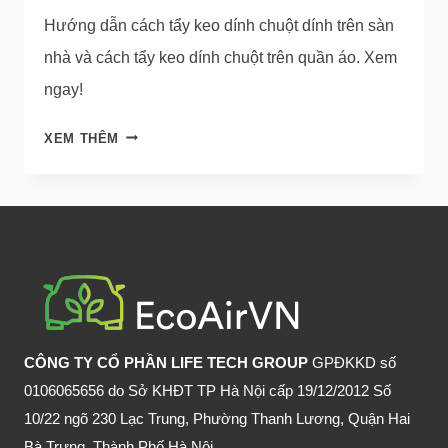
Hướng dẫn cách tẩy keo dính chuột dính trên sàn
nhà và cách tẩy keo dính chuột trên quần áo. Xem
ngay!
CÁCH
XEM THÊM
TẨY
KEO
DÍNH
CHUỘT
DÍNH
TRÊN
SÀN
NHÀ
CÔNG TY CỔ PHẦN LIFE TECH GROUP
GPĐKKD số
0106065656 do Sở KHĐT TP Hà Nội cấp 19/12/2012 Số
10/22 ngõ 230 Lạc Trung, Phường Thanh Lương, Quận Hai
Bà Trưng, Thành Phố Hà Nội