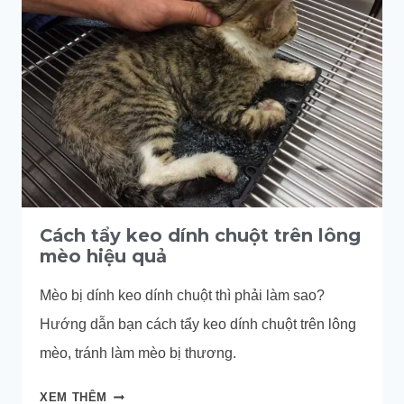
KEO
DÍNH
CHUỘT
TRÊN
LÔNG
CHÓ
Cách tẩy keo dính chuột trên lông
mèo hiệu quả
Mèo bị dính keo dính chuột thì phải làm sao?
Hướng dẫn bạn cách tẩy keo dính chuột trên lông
mèo, tránh làm mèo bị thương.
CÁCH
XEM THÊM