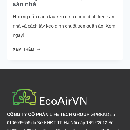
sàn nhà
Hướng dẫn cách tẩy keo dính chuột dính trên sàn
nhà và cách tẩy keo dính chuột trên quần áo. Xem
ngay!
CÁCH
XEM THÊM
TẨY
KEO
DÍNH
CHUỘT
DÍNH
TRÊN
SÀN
NHÀ
CÔNG TY CỔ PHẦN LIFE TECH GROUP
GPĐKKD số
0106065656 do Sở KHĐT TP Hà Nội cấp 19/12/2012 Số