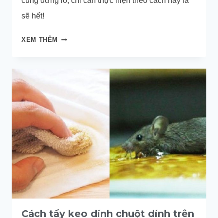
cũng đừng lo, chỉ cần thực hiện theo cách này là
sẽ hết!
CÁCH
XEM THÊM
TẨY
KEO
DÍNH
CHUỘT
DÍNH
TRÊN
TAY
NHANH
CHÓNG
Cách tẩy keo dính chuột dính trên