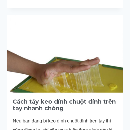
BƯỚC
ĐƠN
GIẢN
TẨY
KEO
DÍNH
CHUỘT
TRÊN
LÔNG
CHÓ
Cách tẩy keo dính chuột dính trên
tay nhanh chóng
Nếu bạn đang bị keo dính chuột dính trên tay thì