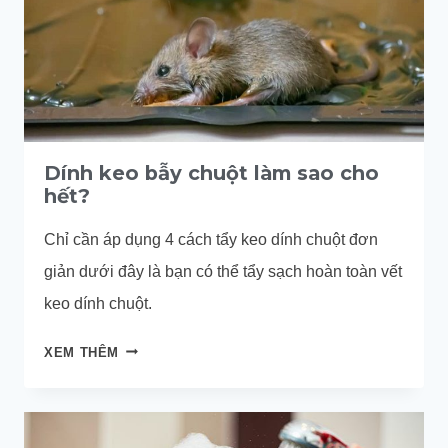
Dính keo bẫy chuột làm sao cho
hết?
Chỉ cần áp dụng 4 cách tẩy keo dính chuột đơn
giản dưới đây là bạn có thể tẩy sạch hoàn toàn vết
keo dính chuột.
DÍNH
XEM THÊM
KEO
BẪY
CHUỘT
LÀM