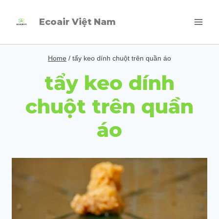
Skip
Ecoair Việt Nam
to
content
Home
/
tẩy keo dính chuột trên quần áo
tẩy keo dính
chuột trên quần
áo