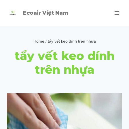
Skip
Ecoair Việt Nam
to
content
Home
/
tẩy vết keo dính trên nhựa
tẩy vết keo dính
trên nhựa