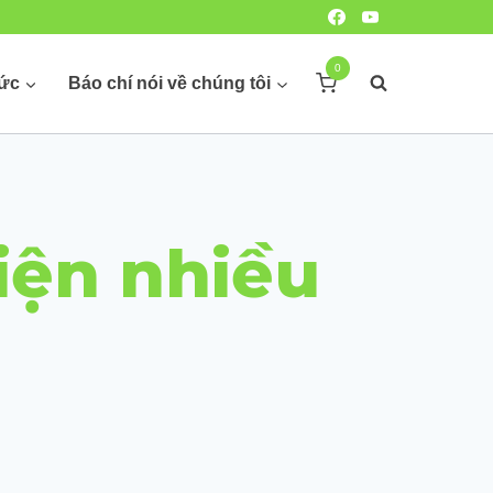
0
hức
Báo chí nói về chúng tôi
iện nhiều