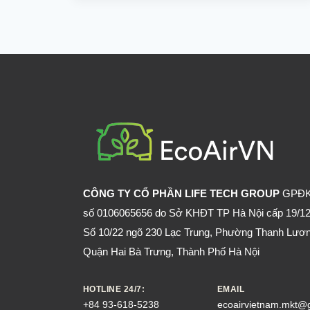
ĐỘNG
MẠNH
NHẤT
LÚC
MẤY
GIỜ?
CÔNG TY CỔ PHẦN LIFE TECH GROUP
GPĐ
số 0106065656 do Sở KHĐT TP Hà Nội cấp 19/12
Số 10/22 ngõ 230 Lạc Trung, Phường Thanh Lươn
Quận Hai Bà Trưng, Thành Phố Hà Nội
HOTLINE 24/7:
EMAIL
+84 93-618-5238
ecoairvietnam.mkt@