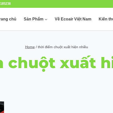
185238
rang chủ
Sản Phẩm
Về Ecoair Việt Nam
Kiến t
Home
/
thời điểm chuột xuất hiện nhiều
m chuột xuất h