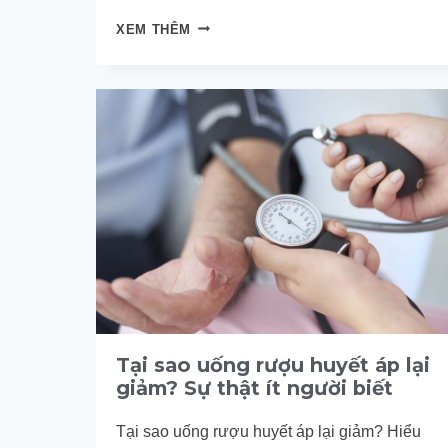
ĐỎ
XEM THÊM
MẶT
KHI
UỐNG
RƯỢU
BIA:
NGUYÊN
NHÂN
VÀ
CÁCH
GIẢI
RƯỢU
Tại sao uống rượu huyết áp lại
giảm? Sự thật ít người biết
Tại sao uống rượu huyết áp lại giảm? Hiểu