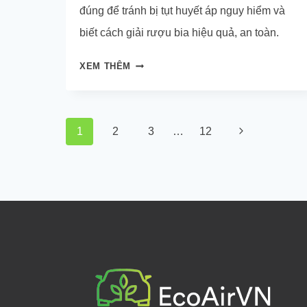
đúng để tránh bị tụt huyết áp nguy hiểm và
biết cách giải rượu bia hiệu quả, an toàn.
TẠI
XEM THÊM
SAO
UỐNG
RƯỢU
Page
Next
1
2
3
…
12
HUYẾT
navigation
ÁP
Page
LẠI
GIẢM?
SỰ
THẬT
ÍT
NGƯỜI
BIẾT