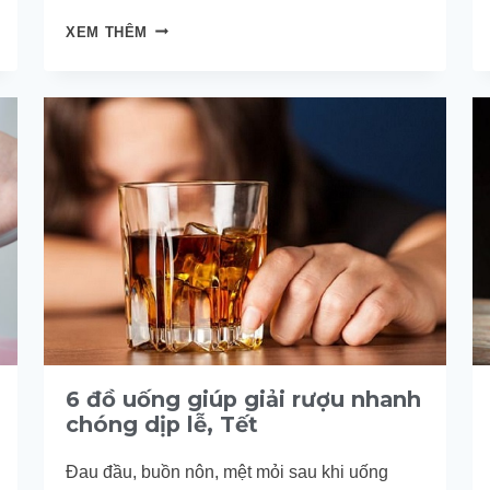
SÂU
XEM THÊM
RƯỢU
LÀ
GÌ?
DẤU
HIỆU
NÁT
RƯỢU
&
CÁCH
GIẢI
RƯỢU
HIỆU
QUẢ
6 đồ uống giúp giải rượu nhanh
chóng dịp lễ, Tết
Đau đầu, buồn nôn, mệt mỏi sau khi uống