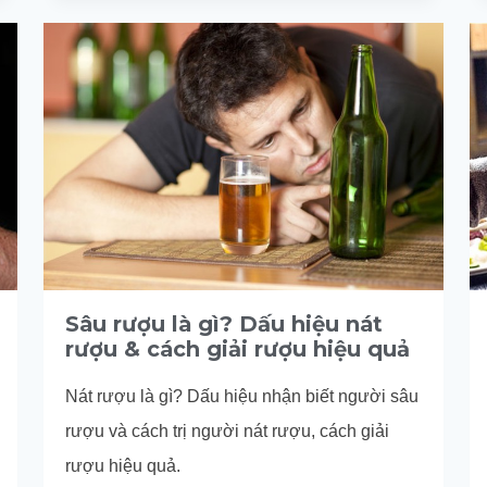
GIẢI
RƯỢU
CÓ
AN
TOÀN
KHÔNG?
GIẢI
ĐÁP
CHI
TIẾT
Sâu rượu là gì? Dấu hiệu nát
rượu & cách giải rượu hiệu quả
Nát rượu là gì? Dấu hiệu nhận biết người sâu
rượu và cách trị người nát rượu, cách giải
rượu hiệu quả.