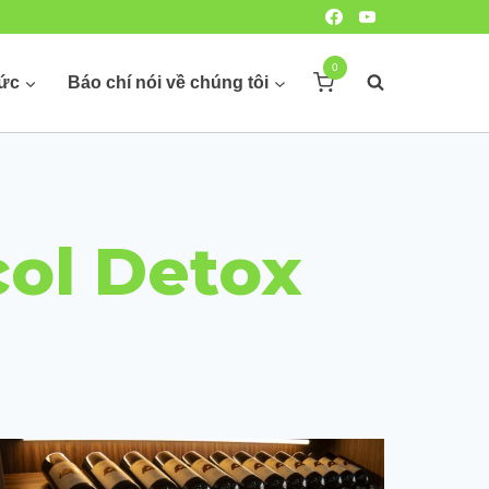
0
hức
Báo chí nói về chúng tôi
col Detox