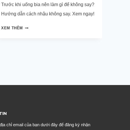
Trước khi uống bia nên làm gì để không say?
Hướng dẫn cách nhậu không say. Xem ngay!
ĂN
XEM THÊM
GÌ
TRƯỚC
KHI
UỐNG
RƯỢU
ĐỂ
KHÔNG
SAY?
TIN
địa chỉ email của bạn dưới đây để đăng ký nhận