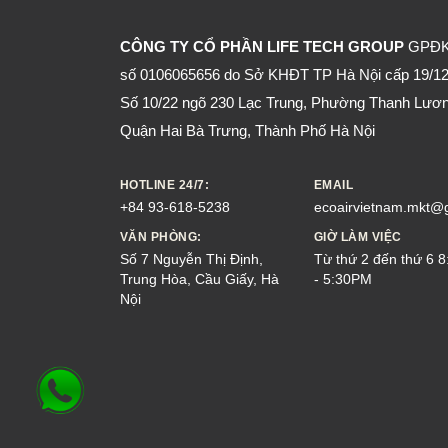
CÔNG TY CỔ PHẦN LIFE TECH GROUP
GPĐ
số 0106065656 do Sở KHĐT TP Hà Nội cấp 19/12
Số 10/22 ngõ 230 Lạc Trung, Phường Thanh Lươn
Quận Hai Bà Trưng, Thành Phố Hà Nội
HOTLINE 24/7:
EMAIL
+84 93-618-5238
ecoairvietnam.mkt@
VĂN PHÒNG:
GIỜ LÀM VIỆC
Số 7 Nguyễn Thị Định,
Từ thứ 2 đến thứ 6 
Trung Hòa, Cầu Giấy, Hà
- 5:30PM
Nội