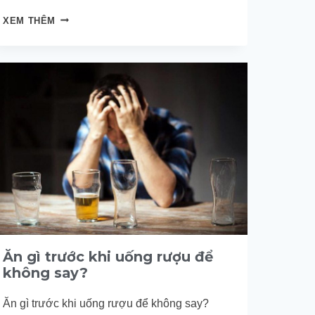
ĐIỀU
XEM THÊM
GÌ
SẼ
XẢY
RA
KHI
BẠN
UỐNG
RƯỢU
BIA
MỖI
NGÀY?
Ăn gì trước khi uống rượu để
không say?
Ăn gì trước khi uống rượu để không say?