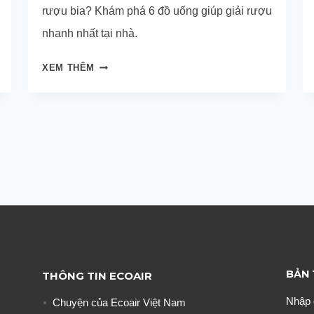
rượu bia? Khám phá 6 đồ uống giúp giải rượu
nhanh nhất tại nhà.
6
XEM THÊM
ĐỒ
UỐNG
GIÚP
GIẢI
RƯỢU
NHANH
CHÓNG
DỊP
LỄ,
TẾT
BẢN 
THÔNG TIN ECOAIR
Nhập 
Chuyện của Ecoair Việt Nam