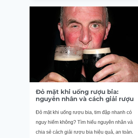
LÀ
GÌ?
CÁCH
CHĂM
SÓC
BỆNH
NHÂN
SẢNG
RƯỢU
Đỏ mặt khi uống rượu bia:
nguyên nhân và cách giải rượu
Đỏ mặt khi uống rượu bia, tim đập nhanh có
nguy hiểm không? Tìm hiểu nguyên nhân và
chia sẻ cách giải rượu bia hiệu quả, an toàn.