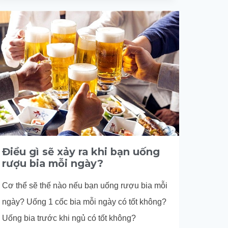
QUẢN
RƯỢU
VANG
KHI
ĐÃ
KHUI
VÀ
KHI
CHƯA
MỞ
Điều gì sẽ xảy ra khi bạn uống
rượu bia mỗi ngày?
Cơ thể sẽ thế nào nếu bạn uống rượu bia mỗi
ngày? Uống 1 cốc bia mỗi ngày có tốt không?
Uống bia trước khi ngủ có tốt không?