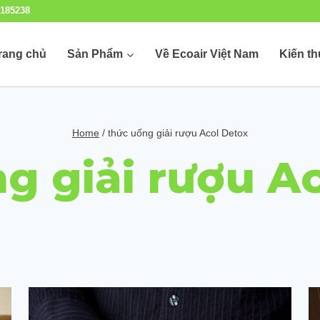
185238
rang chủ
Sản Phẩm
Về Ecoair Việt Nam
Kiến t
Home
/
thức uống giải rượu Acol Detox
g giải rượu A