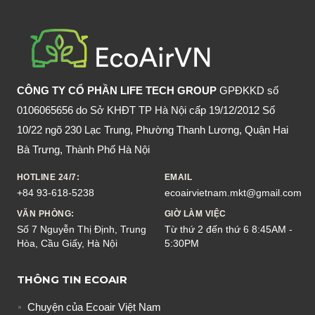
KHÔNG?
TRƯỚC
KHI
NHẬU
ĂN
CÔNG TY CỔ PHẦN LIFE TECH GROUP
GPĐKKD số
GÌ
0106065656 do Sở KHĐT TP Hà Nội cấp 19/12/2012 Số
CHO
10/22 ngõ 230 Lạc Trung, Phường Thanh Lương, Quận Hai
ĐỠ
Bà Trưng, Thành Phố Hà Nội
SAY?
HOTLINE 24/7:
EMAIL
+84 93-618-5238
ecoairvietnam.mkt@gmail.com
VĂN PHÒNG:
GIỜ LÀM VIỆC
Số 7 Nguyễn Thị Định, Trung
Từ thứ 2 đến thứ 6 8:45AM -
Hòa, Cầu Giấy, Hà Nội
5:30PM
THÔNG TIN ECOAIR
Chuyện của Ecoair Việt Nam