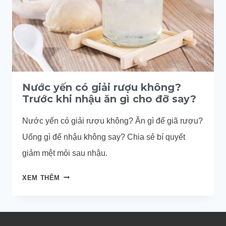
Nước yến có giải rượu không?
Trước khi nhậu ăn gì cho đỡ say?
Nước yến có giải rượu không? Ăn gì để giã rượu?
Uống gì để nhậu không say? Chia sẻ bí quyết
giảm mệt mỏi sau nhậu.
NƯỚC
XEM THÊM
YẾN
CÓ
GIẢI
RƯỢU