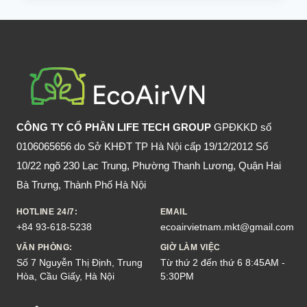
BIA
RƯỢU
KHÔNG
SAY,
NÂNG
CAO
TỬU
LƯỢNG
CÔNG TY CỔ PHẦN LIFE TECH GROUP
GPĐKKD số
0106065656 do Sở KHĐT TP Hà Nội cấp 19/12/2012 Số
10/22 ngõ 230 Lạc Trung, Phường Thanh Lương, Quận Hai
Bà Trưng, Thành Phố Hà Nội
HOTLINE 24/7:
EMAIL
+84 93-618-5238
ecoairvietnam.mkt@gmail.com
VĂN PHÒNG:
GIỜ LÀM VIỆC
Số 7 Nguyễn Thị Định, Trung
Từ thứ 2 đến thứ 6 8:45AM -
Hòa, Cầu Giấy, Hà Nội
5:30PM