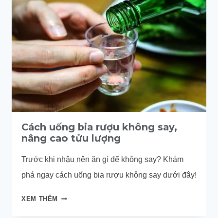
UỐNG
RƯỢU
BIA
ĐỂ
TRÁNH
BỊ
SAY
NHANH
Cách uống bia rượu không say,
nâng cao tửu lượng
Trước khi nhậu nên ăn gì để không say? Khám
phá ngay cách uống bia rượu không say dưới đây!
CÁCH
XEM THÊM
UỐNG