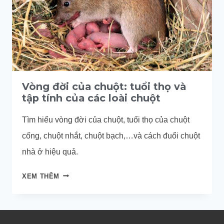
Vòng đời của chuột: tuổi thọ và
tập tính của các loài chuột
Tìm hiểu vòng đời của chuột, tuổi thọ của chuột
cống, chuột nhắt, chuột bạch,…và cách đuổi chuột
nhà ở hiệu quả.
VÒNG
XEM THÊM
ĐỜI
CỦA
CHUỘT:
TUỔI