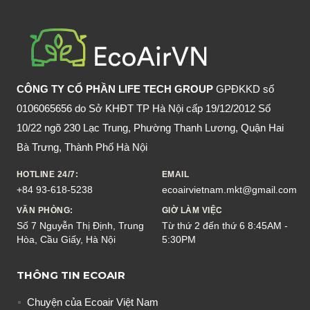
THỌ
VÀ
TẬP
TÍNH
CỦA
CÔNG TY CỔ PHẦN LIFE TECH GROUP
GPĐKKD số
CÁC
0106065656 do Sở KHĐT TP Hà Nội cấp 19/12/2012 Số
LOÀI
10/22 ngõ 230 Lạc Trung, Phường Thanh Lương, Quận Hai
CHUỘT
Bà Trưng, Thành Phố Hà Nội
HOTLINE 24/7:
EMAIL
+84 93-618-5238
ecoairvietnam.mkt@gmail.com
VĂN PHÒNG:
GIỜ LÀM VIỆC
Số 7 Nguyễn Thị Định, Trung
Từ thứ 2 đến thứ 6 8:45AM -
Hòa, Cầu Giấy, Hà Nội
5:30PM
THÔNG TIN ECOAIR
Chuyện của Ecoair Việt Nam