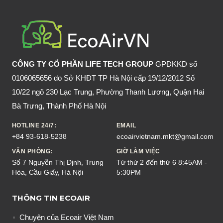
KHI
BẠN
UỐNG
RƯỢU
BIA
CÔNG TY CỔ PHẦN LIFE TECH GROUP
GPĐKKD số
MỖI
0106065656 do Sở KHĐT TP Hà Nội cấp 19/12/2012 Số
NGÀY?
10/22 ngõ 230 Lạc Trung, Phường Thanh Lương, Quận Hai
Bà Trưng, Thành Phố Hà Nội
HOTLINE 24/7:
EMAIL
+84 93-618-5238
ecoairvietnam.mkt@gmail.com
VĂN PHÒNG:
GIỜ LÀM VIỆC
Số 7 Nguyễn Thị Định, Trung
Từ thứ 2 đến thứ 6 8:45AM -
Hòa, Cầu Giấy, Hà Nội
5:30PM
THÔNG TIN ECOAIR
Chuyện của Ecoair Việt Nam